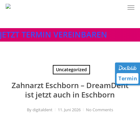
Men
Skip
to
main
content
JETZT TERMIN VEREINBAREN
Uncategorized
Termin
Zahnarzt Eschborn – DreamDent
ist jetzt auch in Eschborn
By
digitaldent
11. Juni 2026
No Comments