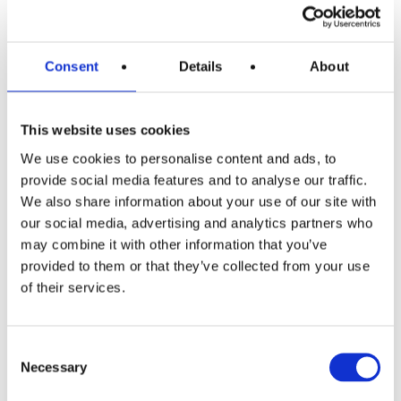
Familienfreundlich
– vom Kleinkind bis zum Senior
Moderne Ausstattung
– digitales Röntgen, 3D-
Diagnostik, CAD/CAM
Consent
Details
About
Gut erreichbar – aus Eschborn und
Frankfurt
This website uses cookies
We use cookies to personalise content and ads, to
Unsere Praxis liegt zentral in Eschborn (65760) und ist
provide social media features and to analyse our traffic.
bestens erreichbar:
We also share information about your use of our site with
our social media, advertising and analytics partners who
S-Bahn:
S3, S4, S5 – Haltestelle Eschborn Süd oder
may combine it with other information that you’ve
Eschborn
provided to them or that they’ve collected from your use
Auto:
Direkte Anbindung an A66/A648
of their services.
Aus Frankfurt:
Westliche Stadtteile (Rödelheim,
Sossenheim, Praunheim) in wenigen Minuten
Consent
Necessary
Selection
Wir freuen uns auf Sie!