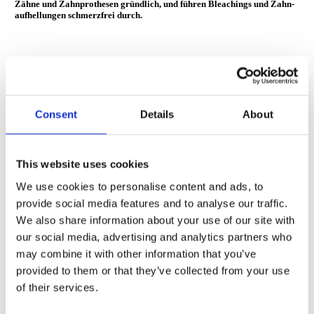
Zähne und Zahn­pro­thesen gründlich, und führen Bleachings und Zahn­
auf­hellungen schmerz­frei durch.
Wurzelspitzen­resektion
Consent
Details
About
Wir kümmern uns um ihre Ent­zün­dungen an der Zahn­wurzel, wenn
andere Be­hand­lungs­me­thoden nicht mehr an­klingen: Mit der Wurzel­
spitzen­re­sektion ent­fernen wir das ent­zündete Ge­webe an der Wurzel­
This website uses cookies
spitze chirurgisch unter ört­licher Be­täubung. Der Ein­griff dauert max­
imal eine halbe Stunde.
We use cookies to personalise content and ads, to
provide social media features and to analyse our traffic.
We also share information about your use of our site with
Kompositfüllung
our social media, advertising and analytics partners who
may combine it with other information that you’ve
provided to them or that they’ve collected from your use
of their services.
Sie haben einen Karies­schaden und möchten eine Füllung, die form­
stabil und lang­lebig ist? Komposit besteht sowohl aus Kunst­stoff als
auch aus feinsten Glas­teil­chen, und ist durch seine Ma­terial­eigen­