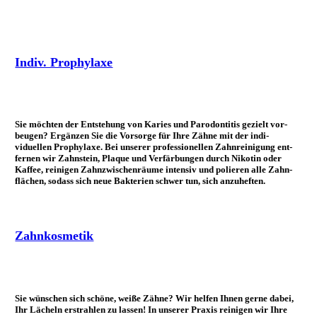
Indiv. Prophylaxe
Sie möchten der Entstehung von Karies und Paro­dontitis ge­zielt vor­
beugen? Er­gänzen Sie die Vor­sorge für Ihre Zähne mit der indi­
viduellen Pro­phy­laxe. Bei unserer pro­fessionellen Zahn­reinigung ent­
fernen wir Zahn­stein, Plaque und Ver­färb­ungen durch Nikotin oder
Kaffee, reinigen Zahn­zwischen­räume intensiv und polieren alle Zahn­
flächen, so­dass sich neue Bak­terien schwer tun, sich anzuheften.
Zahnkosmetik
Sie wünschen sich schöne, weiße Zähne? Wir helfen Ihnen gerne dabei,
Ihr Lächeln er­strahlen zu lassen! In unserer Praxis reinigen wir Ihre