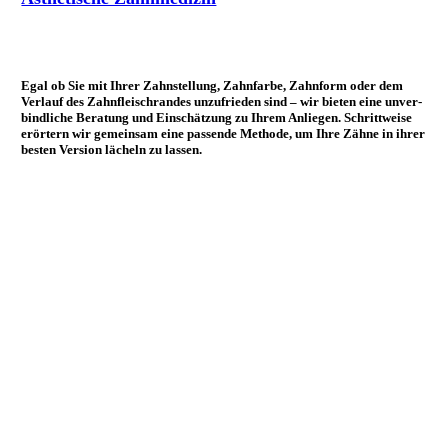
Egal ob Sie mit Ihrer Zahn­stellung, Zahn­farbe, Zahn­form oder dem
Ver­lauf des Zahn­fleisch­randes un­zu­frieden sind – wir bieten eine un­ver­
bind­liche Be­ra­tung und Ein­schätzung zu Ihrem An­liegen. Schritt­weise
er­örtern wir ge­mein­sam eine passende Me­thode, um Ihre Zähne in ihrer
besten Ver­sion lächeln zu lassen.