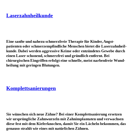
Laserzahn­heilkunde
Eine sanfte und nahezu schmerz­freie The­rapie für Kinder, Angst­
patienten oder schmerz­em­pfindliche Menschen bietet die Laser­zahn­heil­
kunde. Dabei werden aggressive Keime oder ent­zündetes Gewebe durch
einen Laser schonend, schmerz­frei und gründ­lich ent­fernt. Bei
chirurgischen Ein­griffen er­folgt eine schnelle, meist narben­freie Wund­
heilung mit ge­ringen Blutungen.
Komplettsanierungen
Sie wünschen sich neue Zähne? Bei einer Kom­plett­sa­nierung er­setzen
wir ur­sprüng­liche Zahn­wurzeln mit Zahn­im­plantaten und ver­wachsen
diese fest mit dem Kiefer­knochen, damit Sie ein Lächeln be­kommen, das
genauso strahlt wie eines mit natür­lichen Zähnen.