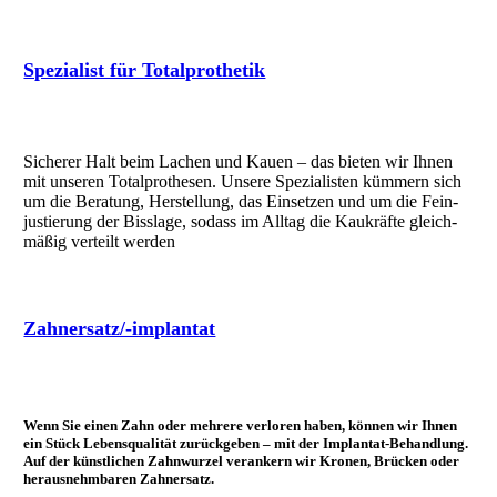
Spezialist für Totalprothetik
Sicherer Halt beim Lachen und Kauen – das bieten wir Ihnen
mit unseren Total­pro­thesen. Unsere Spe­zialisten kümmern sich
um die Be­ratung, Her­stellung, das Ein­setzen und um die Fein­
jus­tierung der Biss­lage, so­dass im All­tag die Kau­kräfte gleich­
mäßig verteilt werden
Zahnersatz/-implantat
Wenn Sie einen Zahn oder mehrere ver­loren haben, können wir Ihnen
ein Stück Lebens­qualität zurück­geben – mit der Implantat-Be­hand­lung.
Auf der künst­lichen Zahn­wurzel ver­ankern wir Kronen, Brücken oder
heraus­nehm­baren Zahnersatz.