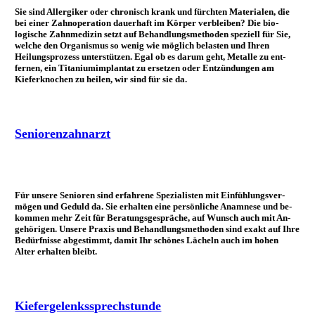
Sie sind Allergiker oder chro­nisch krank und fürchten Ma­terialen, die
bei einer Zahn­operation dauer­haft im Körper ver­bleiben? Die bio­
logische Zahn­me­dizin setzt auf Be­hand­lungs­methoden speziell für Sie,
welche den Or­ganismus so wenig wie mö­glich be­lasten und Ihren
Heilungs­prozess unter­stützen. Egal ob es darum geht, Me­talle zu ent­
fernen, ein Titanium­implantat zu er­setzen oder Ent­zün­dungen am
Kiefer­knochen zu heilen, wir sind für sie da.
Seniorenzahnarzt
Für unsere Senioren sind er­fahrene Spe­zialisten mit Ein­fühlungs­ver­
mögen und Geduld da. Sie er­halten eine per­sönliche Anamnese und be­
kommen mehr Zeit für Be­ratungs­ge­spräche, auf Wunsch auch mit An­
gehörigen. Unsere Praxis und Be­hand­lungs­methoden sind exakt auf Ihre
Be­dürf­nisse ab­gestimmt, damit Ihr schönes Lächeln auch im hohen
Alter er­halten bleibt.
Kiefergelenks­sprechstunde