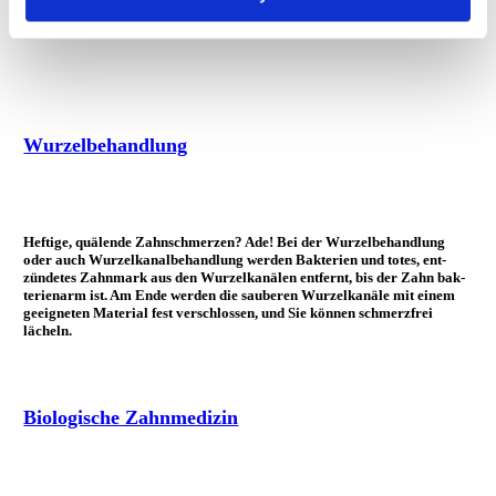
bietet die trans­parente, herau­snehm­bare Zahn­schiene Invisalign, mit
der sich leichte und mittlere Un­regel­mäß­ig­keiten gut korrigieren lassen.
Wurzelbehandlung
Heftige, quälende Zahn­schmerzen? Ade! Bei der Wurzel­be­handlung
oder auch Wurzel­kanal­be­hand­lung werden Bak­terien und totes, ent­
zündetes Zahn­mark aus den Wurzel­kanälen ent­fernt, bis der Zahn bak­
terien­arm ist. Am Ende werden die sauberen Wurzel­kanäle mit einem
ge­eigneten Ma­terial fest ver­schlossen, und Sie können schmerz­frei
lächeln.
Biologische Zahnmedizin