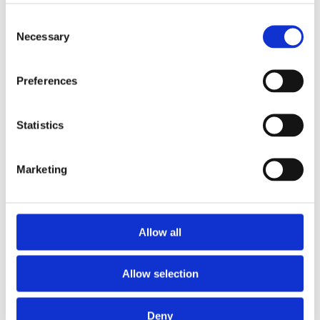
schaften bestens für Front- und Seiten­zähne geeignet.
Consent
Necessary
Selection
Veneers
Preferences
Statistics
Egal ob ab­ge­brochene Zähne, Ver­färbungen, Zahn­lücken oder Schief­
lage – mit den so­genannten Veneers, was aus dem Eng­lischen über­setzt
so viel wie »Furnier« oder »Fassade« be­deutet, lassen wir sie alle ver­
schwinden! Das dünne Kunst­stoff-Keramik­gemisch ist licht­­durch­­lässig
Marketing
und wird mit einem spe­ziellen Kleb­­stoff dauer­haft an den Front­­zähnen
angebracht.
Allow all
Invisalign
Allow selection
Für ein ebenmäßiges Lächeln be­nötigen Sie eine feste Zahn­spange, aber
Deny
wollen aus optischen Gründen keine tragen? Eine praktische Alter­native