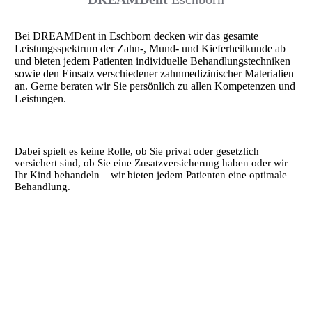
Bei DREAMDent in Eschborn decken wir das ge­samte
Leistungs­spektrum der Zahn-, Mund- und Kiefer­heil­kunde ab
und bieten jedem Pat­ienten indi­vidu­elle Be­hand­lungs­tech­niken
sowie den Ein­satz ver­schiedener zahn­medi­zinischer Ma­terialien
an. Gerne be­raten wir Sie per­sön­lich zu allen Kom­petenzen und
Leistungen.
Dabei spielt es keine Rolle, ob Sie privat oder gesetzlich
versichert sind, ob Sie eine Zusatz­versicherung haben oder wir
Ihr Kind behandeln – wir bieten jedem Patienten eine optimale
Behandlung.