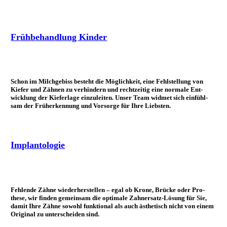
Frühbehandlung Kinder
Schon im Milch­gebiss besteht die Mö­glich­keit, eine Fehl­stellung von
Kiefer und Zähnen zu ver­hindern und recht­zeitig eine normale Ent­
wicklung der Kiefer­lage ein­zu­leiten. Unser Team wid­met sich ein­fühl­
sam der Früh­er­kennung und Vor­sorge für Ihre Liebsten.
Implantologie
Fehlende Zähne wieder­herstellen – egal ob Krone, Brücke oder Pro­
these, wir finden ge­meinsam die opti­male Zahn­ersatz-Lösung für Sie,
damit Ihre Zähne sowohl funktional als auch äs­thetisch nicht von einem
Ori­ginal zu unter­scheiden sind.