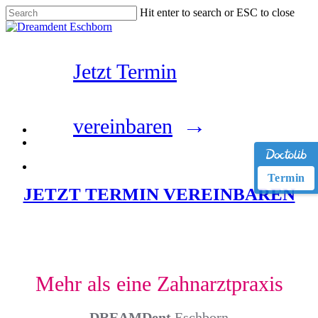
Skip
Hit enter to search or ESC to close
to
Close
main
Search
content
Menu
Jetzt Termin
vereinbaren
instagram
whatsapp
phone
email
Menu
Termin
JETZT TERMIN VEREINBAREN
Mehr als eine Zahnarztpraxis
DREAMDent
Eschborn