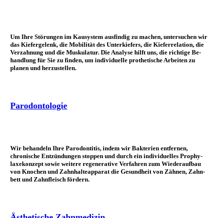
Um Ihre Störungen im Kau­system aus­findig zu machen, unter­suchen wir
das Kiefer­gelenk, die Mo­bilität des Unter­kiefers, die Kiefer­relation, die
Ver­zahnung und die Mus­kulatur. Die Analyse hilft uns, die richtige Be­
hand­lung für Sie zu finden, um indi­viduelle pro­thetische Arbeiten zu
planen und herzustellen.
Parodontologie
Wir behandeln Ihre Paro­dontitis, in­dem wir Bak­terien ent­fernen,
chronische Ent­zündungen stoppen und durch ein indi­viduelles Prophy­
laxe­konzept sowie weitere re­generative Ver­fahren zum Wieder­aufbau
von Knochen und Zahn­halte­apparat die Ge­sund­heit von Zähnen, Zahn­
bett und Zahn­fleisch fördern.
Ästhetische Zahnmedizin